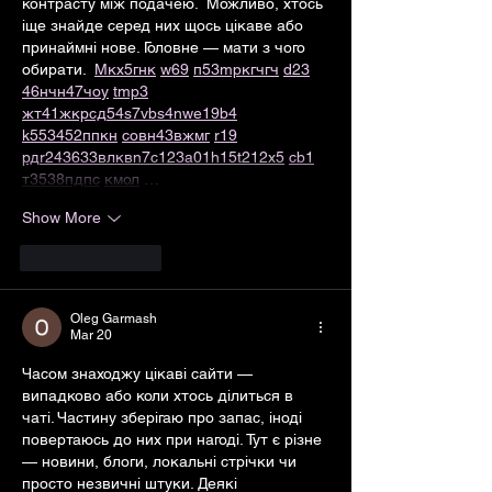
контрасту між подачею.  Можливо, хтось 
іще знайде серед них щось цікаве або 
принаймні нове. Головне — мати з чого 
обирати.  
М
к
х
5
г
нк
w69
п
53
mp
кг
чг
ч
d23
46
н
чн
47
чо
у
tmp3
жт
41
ж
кр
сд
54
s7
vb
s4
nw
e19
b4
k55
34
52
пп
кн
с
о
вн
43
вж
мг
r19
рд
r24
36
33
вл
кв
n7
c123
a01
h15
t21
2x5
cb1
т
35
38
пд
пс
км
ол
 …
Show More
Like
Reply
Oleg Garmash
Mar 20
Часом знаходжу цікаві сайти — 
випадково або коли хтось ділиться в 
чаті. Частину зберігаю про запас, іноді 
повертаюсь до них при нагоді. Тут є різне 
— новини, блоги, локальні стрічки чи 
просто незвичні штуки. Деякі 