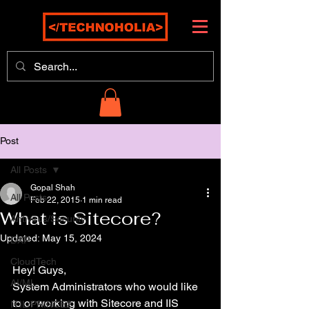
Post
All Posts
Gopal Shah
All Posts
Feb 22, 2015
1 min read
What is Sitecore?
Antivirus/Security
Updated:
May 15, 2024
DXP
CloudTech
Hey! Guys,
AI/ML
System Administrators who would like 
to or working with Sitecore and IIS 
ITIL/PRINCE2