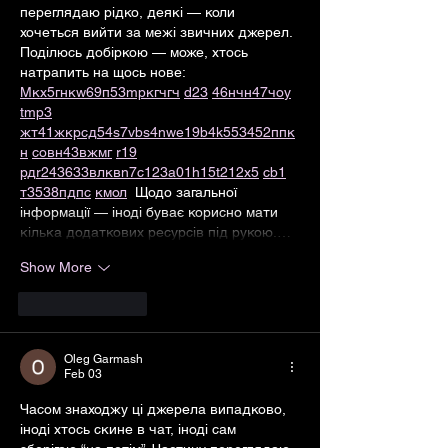
переглядаю рідко, деякі — коли 
хочеться вийти за межі звичних джерел.  
Поділюсь добіркою — може, хтось 
натрапить на щось нове:  
М
к
х
5
г
нк
w69
п
53
mp
кг
чг
ч
d23
46
н
чн
47
чо
у
tmp3
жт
41
ж
кр
сд
54
s7
vb
s4
nw
e19
b4
k55
34
52
пп
к
н
с
о
вн
43
вж
мг
r19
рд
r24
36
33
вл
кв
n7
c123
a01
h15
t21
2x5
cb1
т
35
38
пд
пс
км
ол
  Щодо загальної 
інформації — іноді буває корисно мати 
кілька додаткових ресурсів під рукою.…
Show More
Like
Reply
Oleg Garmash
Feb 03
Часом знаходжу ці джерела випадково, 
іноді хтось скине в чат, іноді сам 