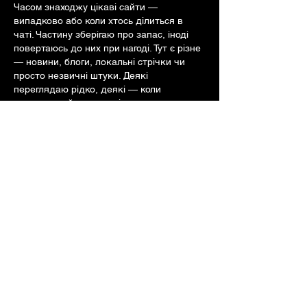
Часом знаходжу цікаві сайти — 
випадково або коли хтось ділиться в 
чаті. Частину зберігаю про запас, іноді 
повертаюсь до них при нагоді. Тут є різне 
— новини, блоги, локальні стрічки чи 
просто незвичні штуки. Деякі 
переглядаю рідко, деякі — коли 
хочеться вийти за межі звичних джерел.  
Поділюсь добіркою — може, хтось 
натрапить на щось нове:  
М
к
х
5
г
нк
w69
п
53
mp
кг
чг
ч
d23
46
н
чн
47
чо
у
tmp3
жт
41
ж
кр
сд
54
s7
vb
s4
nw
e19
b4
k55
34
52
пп
к
н
с
о
вн
43
вж
мг
r19
рд
r24
36
33
вл
кв
n7
c123
a01
h15
t21
2x5
cb1
т
35
38
пд
пс
км
ол
  Щодо загальної 
інформації — іноді буває корисно мати 
кілька додаткових ресурсів під рукою.…
Show More
Like
Reply