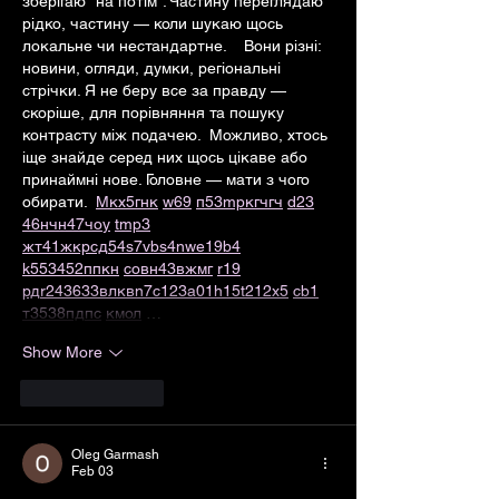
зберігаю “на потім”. Частину переглядаю 
рідко, частину — коли шукаю щось 
локальне чи нестандартне.    Вони різні: 
новини, огляди, думки, регіональні 
стрічки. Я не беру все за правду — 
скоріше, для порівняння та пошуку 
контрасту між подачею.  Можливо, хтось 
іще знайде серед них щось цікаве або 
принаймні нове. Головне — мати з чого 
обирати.  
М
к
х
5
г
нк
w69
п
53
mp
кг
чг
ч
d23
46
н
чн
47
чо
у
tmp3
жт
41
ж
кр
сд
54
s7
vb
s4
nw
e19
b4
k55
34
52
пп
кн
с
о
вн
43
вж
мг
r19
рд
r24
36
33
вл
кв
n7
c123
a01
h15
t21
2x5
cb1
т
35
38
пд
пс
км
ол
 …
Show More
Like
Reply
Oleg Garmash
Feb 03