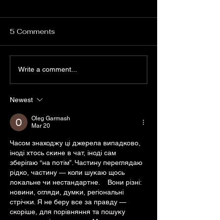
5 Comments
Google Opal vs. Zapier
Mastering Goo
Write a comment...
vs. N8N: A
Nano Banana: 
Comprehensive
Guide to Creat
Newest
Comparison
First 3D Figuri
Oleg Garmash
Mar 20
Часом знаходжу ці джерела випадково, 
іноді хтось скине в чат, іноді сам 
зберігаю “на потім”. Частину переглядаю 
рідко, частину — коли шукаю щось 
локальне чи нестандартне.    Вони різні: 
новини, огляди, думки, регіональні 
стрічки. Я не беру все за правду — 
скоріше, для порівняння та пошуку 